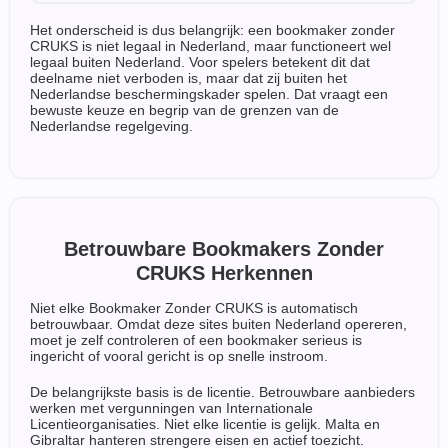
Het onderscheid is dus belangrijk: een bookmaker zonder
CRUKS is niet legaal in Nederland, maar functioneert wel
legaal buiten Nederland. Voor spelers betekent dit dat
deelname niet verboden is, maar dat zij buiten het
Nederlandse beschermingskader spelen. Dat vraagt een
bewuste keuze en begrip van de grenzen van de
Nederlandse regelgeving.
Betrouwbare Bookmakers Zonder
CRUKS Herkennen
Niet elke Bookmaker Zonder CRUKS is automatisch
betrouwbaar. Omdat deze sites buiten Nederland opereren,
moet je zelf controleren of een bookmaker serieus is
ingericht of vooral gericht is op snelle instroom.
De belangrijkste basis is de licentie. Betrouwbare aanbieders
werken met vergunningen van Internationale
Licentieorganisaties. Niet elke licentie is gelijk. Malta en
Gibraltar hanteren strengere eisen en actief toezicht.