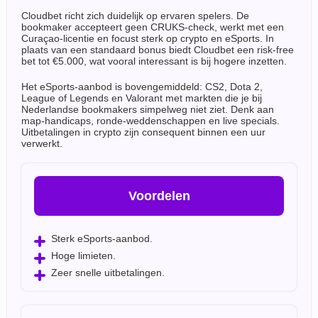
Cloudbet richt zich duidelijk op ervaren spelers. De
bookmaker accepteert geen CRUKS-check, werkt met een
Curaçao-licentie en focust sterk op crypto en eSports. In
plaats van een standaard bonus biedt Cloudbet een risk-free
bet tot €5.000, wat vooral interessant is bij hogere inzetten.
Het eSports-aanbod is bovengemiddeld: CS2, Dota 2,
League of Legends en Valorant met markten die je bij
Nederlandse bookmakers simpelweg niet ziet. Denk aan
map-handicaps, ronde-weddenschappen en live specials.
Uitbetalingen in crypto zijn consequent binnen een uur
verwerkt.
Voordelen
Sterk eSports-aanbod.
Hoge limieten.
Zeer snelle uitbetalingen.