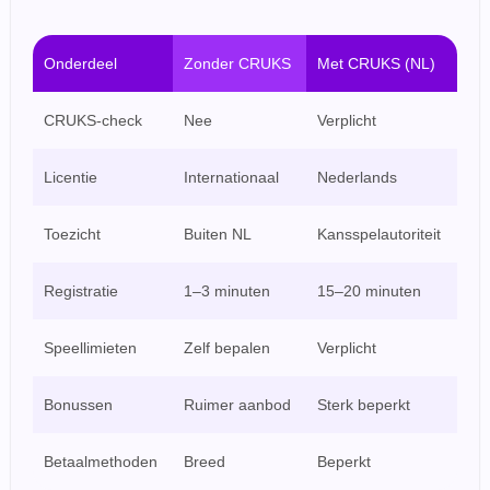
Onderdeel
Zonder CRUKS
Met CRUKS (NL)
CRUKS-check
Nee
Verplicht
Licentie
Internationaal
Nederlands
Toezicht
Buiten NL
Kansspelautoriteit
Registratie
1–3 minuten
15–20 minuten
Speellimieten
Zelf bepalen
Verplicht
Bonussen
Ruimer aanbod
Sterk beperkt
Betaalmethoden
Breed
Beperkt