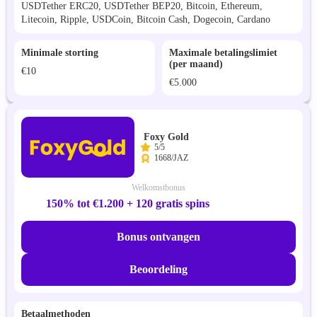
USDTether ERC20, USDTether BEP20, Bitcoin, Ethereum,
Litecoin, Ripple, USDCoin, Bitcoin Cash, Dogecoin, Cardano
Minimale storting
Maximale betalingslimiet
(per maand)
€10
€5.000
Foxy Gold
5/5
1668/JAZ
Welkomstbonus
150% tot €1.200 + 120 gratis spins
Bonus ontvangen
Beoordeling
Betaalmethoden