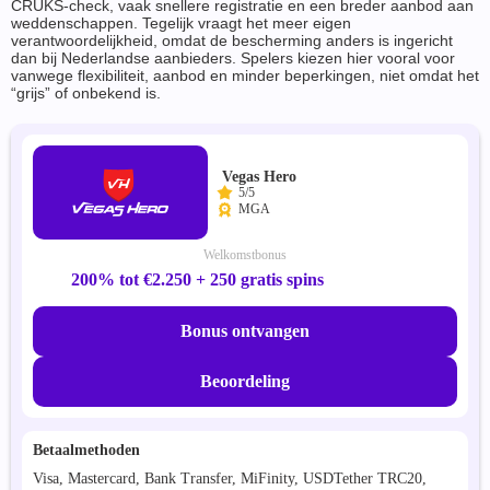
CRUKS-check, vaak snellere registratie en een breder aanbod aan
weddenschappen. Tegelijk vraagt het meer eigen
verantwoordelijkheid, omdat de bescherming anders is ingericht
dan bij Nederlandse aanbieders. Spelers kiezen hier vooral voor
vanwege flexibiliteit, aanbod en minder beperkingen, niet omdat het
“grijs” of onbekend is.
Vegas Hero
5/5
MGA
Welkomstbonus
200% tot €2.250 + 250 gratis spins
Bonus ontvangen
Beoordeling
Betaalmethoden
Visa, Mastercard, Bank Transfer, MiFinity, USDTether TRC20,