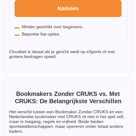
Nadelen
Minder geschikt voor beginners.
Beperkte fiat-opties.
Cloudbet is ideaal als je gericht wedt op eSports of met
grotere bedragen speelt.
Bookmakers Zonder CRUKS vs. Met
CRUKS: De Belangrijkste Verschillen
Het verschil tussen een Bookmaker Zonder CRUKS en een
Nederlandse bookmaker met CRUKS zit niet in het spel zelf,
maar in toegang, regels en vrijheid. Beide bieden
sportweddenschappen, maar opereren onder totaal andere
kaders.