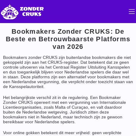
Bookmakers Zonder CRUKS: De
Beste en Betrouwbaarste Platforms
van 2026
Bookmakers zonder CRUKS zijn buitenlandse bookmakers die niet
gekoppeld zijn aan het CRUKS-register. Dat betekent dat ze geen
controle uitvoeren via het Centraal Register Uitsluiting Kansspelen
en dus toegankelijk blijven voor Nederlandse spelers die daar wel
in staan. Deze platforms zijn een alternatief voor bookmakers met
een Nederlandse vergunning, die verplicht onder toezicht staan van
de Kansspelautoriteit.
Het belangrijkste verschil zit in de regulering. Een Bookmaker
Zonder CRUKS opereert met een vergunning van Internationale
Licentieorganisaties, zoals Malta of Curaçao, en valt daardoor
buiten de Nederlandse wetgeving. Juridisch zitten deze
bookmakers niet in Nederland, maar technisch zijn ze gewoon
bereikbaar voor Nederlandse spelers.
Voor online gokken betekent dit meer vrijheid: geen verplichte