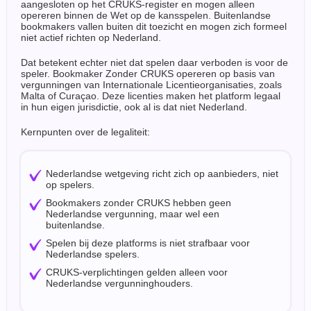
aangesloten op het CRUKS-register en mogen alleen
opereren binnen de Wet op de kansspelen. Buitenlandse
bookmakers vallen buiten dit toezicht en mogen zich formeel
niet actief richten op Nederland.
Dat betekent echter niet dat spelen daar verboden is voor de
speler. Bookmaker Zonder CRUKS opereren op basis van
vergunningen van Internationale Licentieorganisaties, zoals
Malta of Curaçao. Deze licenties maken het platform legaal
in hun eigen jurisdictie, ook al is dat niet Nederland.
Kernpunten over de legaliteit:
Nederlandse wetgeving richt zich op aanbieders, niet
op spelers.
Bookmakers zonder CRUKS hebben geen
Nederlandse vergunning, maar wel een
buitenlandse.
Spelen bij deze platforms is niet strafbaar voor
Nederlandse spelers.
CRUKS-verplichtingen gelden alleen voor
Nederlandse vergunninghouders.