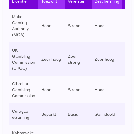
Licentie
Toezicht
Vereisten
Bescherming
Foc
Malta
Gaming
Hoog
Streng
Hoog
Eur
Authority
(MGA)
UK
Gambling
Zeer
Zeer hoog
Zeer hoog
VK
Commission
streng
(UKGC)
Gibraltar
Gambling
Hoog
Streng
Hoog
Eur
Commission
Curaçao
Beperkt
Basis
Gemiddeld
Inte
eGaming
Kahnawake