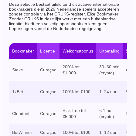
Deze selectie bestaat uitsluitend uit actieve internationale
bookmakers die in 2026 Nederlandse spelers accepteren
zonder controle via het CRUKS-register. Elke Bookmaker
Zonder CRUKS in deze lijst werkt met een buitenlandse
licentie, biedt een volledig sportsbook en kent geen
beperkingen vanuit de Nederlandse regelgeving.
Bookmaker
Licentie
Welkomstbonus
Uitbetaling
Spor
200% tot
30–60 min
Stake
Curaçao
40+
€1.000
(crypto)
1xBet
Curaçao
100% tot €100
1–24 uur
50+
Risk-free tot
< 1 uur
Cloudbet
Curaçao
30+
€5.000
(crypto)
BetWinner
Curaçao
100% tot €100
1–12 uur
45+