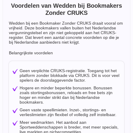
Voordelen van Wedden bij Bookmakers
Zonder CRUKS
Wedden bij een Bookmaker Zonder CRUKS draait vooral om
vrijheid. Deze bookmakers vallen buiten het Nederlandse
vergunningstelsel en zijn niet gekoppeld aan het CRUKS-
register. Dat levert een aantal concrete voordelen op die je
bij Nederlandse aanbieders niet krijgt.
Belangrijkste voordelen
Geen verplichte CRUKS-registratie. Toegang tot het
platform zonder blokkade via CRUKS. Dit is voor veel
spelers de doorslaggevende factor.
Hogere en minder beperkte bonussen. Bonussen
zoals stortingsbonussen, reloads en free bets zijn
hoger en minder strikt dan bij Nederlandse
bookmakers.
Geen vaste speellimieten. Inzet-, stortings- en
verlieslimieten zijn flexibel of volledig zelf instelbaar.
Meer wedmarkten. Het aanbod aan
Sportweddenschappen is breder, met meer specials,
live markten en nichecompetities.