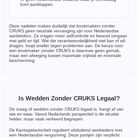
kunt aankloppen.
Deze nadelen maken duidelijk dat bookmakers zonder
CRUKS geen neutrale vervanging zijn voor Nederlandse
aanbieders. Ze vragen meer zelfcontrole en bewust omgaan
met geld en tijd. Wie die verantwoordelijkheid niet kan of wil
dragen, loopt sneller tegen problemen aan. De keuze voor
een bookmaker zonder CRUKS is daarmee geen gemak,
maar een afweging tussen maximale vrijheid en minimale
bescherming.
Is Wedden Zonder CRUKS Legaal?
De vraag of wedden zonder CRUKS legaal is, hangt af van
wie en waar. Vanuit Nederlands perspectief is de situatie
helder, maar vaak verkeerd begrepen.
De Kansspelautoriteit reguleert uitsluitend aanbieders met
een Nederlandse vergunning. Deze partijen zijn verplicht