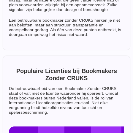
uitzag, maar bij nadere controle geen valide licentie had of
plots voorwaarden wijzigde bij een opnameverzoek. Zulke
signalen zijn belangrijker dan design of bonushoogte.
Een betrouwbare bookmaker zonder CRUKS herken je niet
aan beloften, maar aan structuur, transparantie en
voorspelbaar gedrag. Als één van deze punten ontbreekt, is
doorgaan simpelweg het risico niet waard.
Populaire Licenties bij Bookmakers
Zonder CRUKS
De betrouwbaarheid van een Bookmaker Zonder CRUKS
staat of valt met de licentie waaronder hij opereert. Omdat
deze bookmakers buiten Nederland vallen, is de rol van
Internationale Licentieorganisaties cruciaal. Niet elke
vergunning biedt hetzelfde niveau van toezicht en
spelersbescherming.