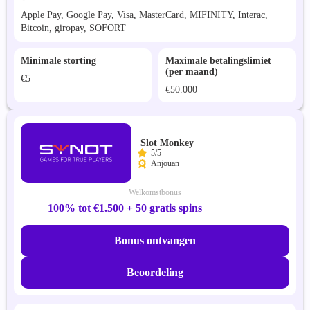
Apple Pay, Google Pay, Visa, MasterCard, MIFINITY, Interac,
Bitcoin, giropay, SOFORT
Minimale storting
Maximale betalingslimiet
(per maand)
€5
€50.000
Slot Monkey
5/5
Anjouan
Welkomstbonus
100% tot €1.500 + 50 gratis spins
Bonus ontvangen
Beoordeling