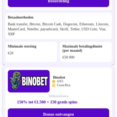
Beoordeling
Betaalmethoden
Bank transfer, Bitcoin, Bitcoin Cash, Dogecoin, Ethereum, Litecoin,
MasterCard, Neteller, paysafecard, Skrill, Tether, USD Coin, Visa,
XRP
Minimale storting
Maximale betalingslimiet
(per maand)
€20
€50.000
Binobet
4.8/5
Costa Rica
Welkomstbonus
150% tot €1.500 + 150 gratis spins
Bonus ontvangen