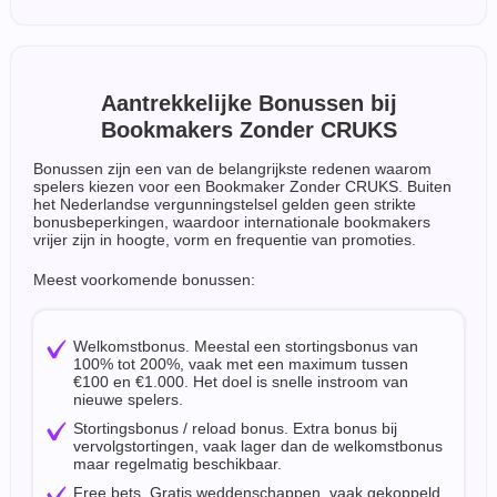
Aantrekkelijke Bonussen bij
Bookmakers Zonder CRUKS
Bonussen zijn een van de belangrijkste redenen waarom
spelers kiezen voor een Bookmaker Zonder CRUKS. Buiten
het Nederlandse vergunningstelsel gelden geen strikte
bonusbeperkingen, waardoor internationale bookmakers
vrijer zijn in hoogte, vorm en frequentie van promoties.
Meest voorkomende bonussen:
Welkomstbonus. Meestal een stortingsbonus van
100% tot 200%, vaak met een maximum tussen
€100 en €1.000. Het doel is snelle instroom van
nieuwe spelers.
Stortingsbonus / reload bonus. Extra bonus bij
vervolgstortingen, vaak lager dan de welkomstbonus
maar regelmatig beschikbaar.
Free bets. Gratis weddenschappen, vaak gekoppeld