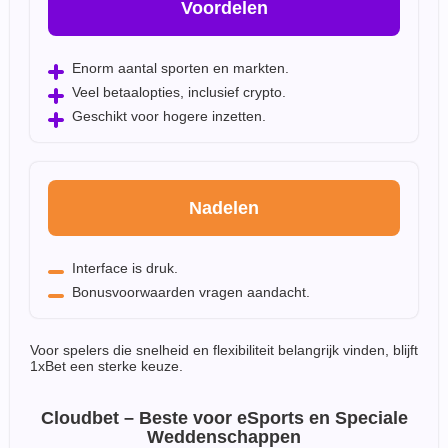
Voordelen
Enorm aantal sporten en markten.
Veel betaalopties, inclusief crypto.
Geschikt voor hogere inzetten.
Nadelen
Interface is druk.
Bonusvoorwaarden vragen aandacht.
Voor spelers die snelheid en flexibiliteit belangrijk vinden, blijft
1xBet een sterke keuze.
Cloudbet – Beste voor eSports en Speciale
Weddenschappen