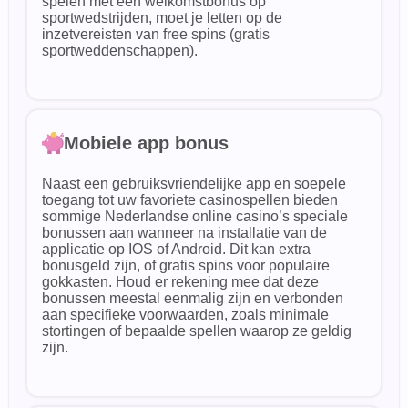
spelen met een welkomstbonus op
sportwedstrijden, moet je letten op de
inzetvereisten van free spins (gratis
sportweddenschappen).
Mobiele app bonus
Naast een gebruiksvriendelijke app en soepele
toegang tot uw favoriete casinospellen bieden
sommige Nederlandse online casino’s speciale
bonussen aan wanneer na installatie van de
applicatie op IOS of Android. Dit kan extra
bonusgeld zijn, of gratis spins voor populaire
gokkasten. Houd er rekening mee dat deze
bonussen meestal eenmalig zijn en verbonden
aan specifieke voorwaarden, zoals minimale
stortingen of bepaalde spellen waarop ze geldig
zijn.