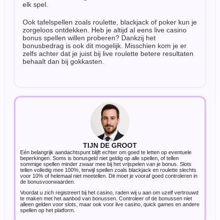
elk spel.
Ook tafelspellen zoals roulette, blackjack of poker kun je
zorgeloos ontdekken. Heb je altijd al eens live casino
bonus spellen willen proberen? Dankzij het
bonusbedrag is ook dit mogelijk. Misschien kom je er
zelfs achter dat je juist bij live roulette betere resultaten
behaalt dan bij gokkasten.
TIJN DE GROOT
Eén belangrijk aandachtspunt blijft echter om goed te letten op eventuele
beperkingen. Soms is bonusgeld niet geldig op alle spellen, of tellen
sommige spellen minder zwaar mee bij het vrijspelen van je bonus. Slots
tellen volledig mee 100%, terwijl spellen zoals blackjack en roulette slechts
voor 10% of helemaal niet meetellen. Dit moet je vooraf goed controleren in
de bonusvoorwaarden.
Voordat u zich registreert bij het casino, raden wij u aan om uzelf vertrouwd
te maken met het aanbod van bonussen. Controleer of de bonussen niet
alleen gelden voor slots, maar ook voor live casino, quick games en andere
spellen op het platform.