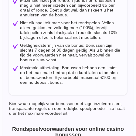
Maximale inzet per ronde: Tijdens het rondspelen
mag u niet meer inzetten dan bijvoorbeeld €5 per
draai of ronde. Doet u dat wel, dan riskeert u het
annuleren van de bonus.
Niet elk spel telt mee voor het rondspelen. Vellen
alleen gokkasten volledig mee (100%), terwijl
tafelspellen zoals blackjack of roulette slechts 10%
bijdragen of zelfs helemaal niet meetellen.
Geldigheidstermijn van de bonus: Bonussen zijn
slechts 7 dagen of 30 dagen geldig. Als u binnen die
tijd de voorwaarden niet haalt, vervalt zowel de
bonus als uw winst.
Maximale uitbetaling: Bonussen hebben een limiet
op het maximale bedrag dat u kunt laten uitbetalen
uit bonuswinsten. Bijvoorbeeld: maximaal €100 bij
een no deposit bonus.
Kies waar mogelijk voor bonussen met lage inzetvereisten,
transparante regels en een redelijke speelperiode – zo haalt
u er het maximale voordeel uit.
Rondspeelvoorwaarden voor online casino
bonussen