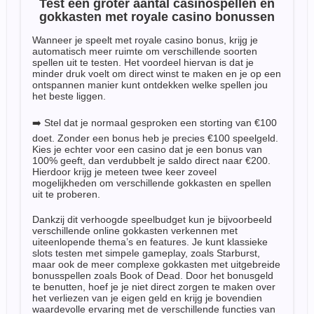
Test een groter aantal casinospellen en
gokkasten met royale casino bonussen
Wanneer je speelt met royale casino bonus, krijg je
automatisch meer ruimte om verschillende soorten
spellen uit te testen. Het voordeel hiervan is dat je
minder druk voelt om direct winst te maken en je op een
ontspannen manier kunt ontdekken welke spellen jou
het beste liggen.
➡️ Stel dat je normaal gesproken een storting van €100
doet. Zonder een bonus heb je precies €100 speelgeld.
Kies je echter voor een casino dat je een bonus van
100% geeft, dan verdubbelt je saldo direct naar €200.
Hierdoor krijg je meteen twee keer zoveel
mogelijkheden om verschillende gokkasten en spellen
uit te proberen.
Dankzij dit verhoogde speelbudget kun je bijvoorbeeld
verschillende online gokkasten verkennen met
uiteenlopende thema’s en features. Je kunt klassieke
slots testen met simpele gameplay, zoals Starburst,
maar ook de meer complexe gokkasten met uitgebreide
bonusspellen zoals Book of Dead. Door het bonusgeld
te benutten, hoef je je niet direct zorgen te maken over
het verliezen van je eigen geld en krijg je bovendien
waardevolle ervaring met de verschillende functies van