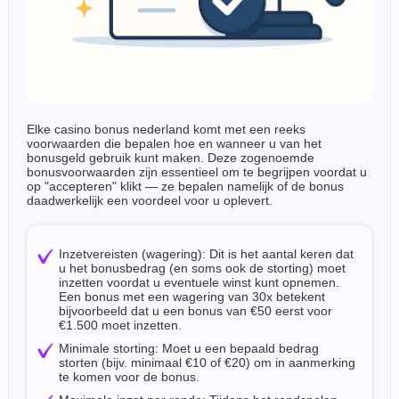
Elke casino bonus nederland komt met een reeks
voorwaarden die bepalen hoe en wanneer u van het
bonusgeld gebruik kunt maken. Deze zogenoemde
bonusvoorwaarden zijn essentieel om te begrijpen voordat u
op "accepteren" klikt — ze bepalen namelijk of de bonus
daadwerkelijk een voordeel voor u oplevert.
Inzetvereisten (wagering): Dit is het aantal keren dat
u het bonusbedrag (en soms ook de storting) moet
inzetten voordat u eventuele winst kunt opnemen.
Een bonus met een wagering van 30x betekent
bijvoorbeeld dat u een bonus van €50 eerst voor
€1.500 moet inzetten.
Minimale storting: Moet u een bepaald bedrag
storten (bijv. minimaal €10 of €20) om in aanmerking
te komen voor de bonus.