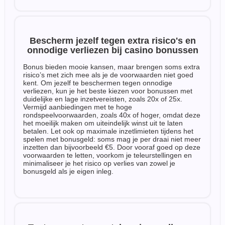
Bescherm jezelf tegen extra risico's en
onnodige verliezen bij casino bonussen
Bonus bieden mooie kansen, maar brengen soms extra
risico’s met zich mee als je de voorwaarden niet goed
kent. Om jezelf te beschermen tegen onnodige
verliezen, kun je het beste kiezen voor bonussen met
duidelijke en lage inzetvereisten, zoals 20x of 25x.
Vermijd aanbiedingen met te hoge
rondspeelvoorwaarden, zoals 40x of hoger, omdat deze
het moeilijk maken om uiteindelijk winst uit te laten
betalen. Let ook op maximale inzetlimieten tijdens het
spelen met bonusgeld: soms mag je per draai niet meer
inzetten dan bijvoorbeeld €5. Door vooraf goed op deze
voorwaarden te letten, voorkom je teleurstellingen en
minimaliseer je het risico op verlies van zowel je
bonusgeld als je eigen inleg.