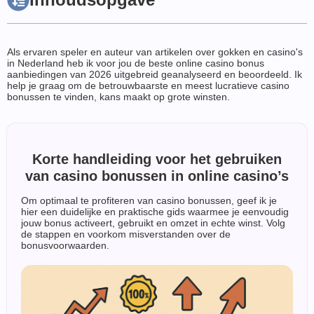
Als ervaren speler en auteur van artikelen over gokken en casino's
in Nederland heb ik voor jou de beste online casino bonus
aanbiedingen van 2026 uitgebreid geanalyseerd en beoordeeld. Ik
help je graag om de betrouwbaarste en meest lucratieve casino
bonussen te vinden, kans maakt op grote winsten.
Korte handleiding voor het gebruiken
van casino bonussen in online casino’s
Om optimaal te profiteren van casino bonussen, geef ik je
hier een duidelijke en praktische gids waarmee je eenvoudig
jouw bonus activeert, gebruikt en omzet in echte winst. Volg
de stappen en voorkom misverstanden over de
bonusvoorwaarden.