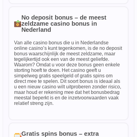
No deposit bonus – de meest
zeldzame casino bonus in
Nederland
Van alle casino bonus die u in Nederlandse
online casino’s kunt tegenkomen, is de no deposit
bonus waarschijnlijk de meest zeldzame, maar
tegelijkertijd ook een van de meest geliefde.
Waarom? Omdat u voor deze bonus geen enkele
storting hoeft te doen. Het casino geeft u
simpelweg gratis speelgeld of gratis spins om
direct mee te spelen. Dit soort bonus is ideaal als
u een nieuw casino wilt uitproberen zonder risico,
maar houd er rekening mee dat het bonusbedrag
meestal beperkt is en de inzetvoorwaarden vaak
relatief streng zijn.
Gratis spins bonus – extra