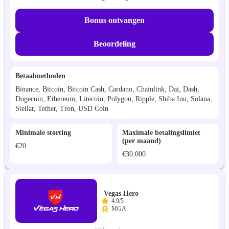
Bonus ontvangen
Beoordeling
Betaalmethoden
Binance, Bitcoin, Bitcoin Cash, Cardano, Chainlink, Dai, Dash,
Dogecoin, Ethereum, Litecoin, Polygon, Ripple, Shiba Inu, Solana,
Stellar, Tether, Tron, USD Coin
Minimale storting
Maximale betalingslimiet
(per maand)
€20
€30.000
Vegas Hero
4.9/5
MGA